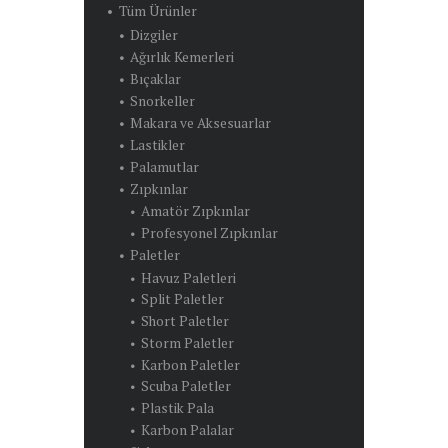
Tüm Ürünler
Dizgiler
Ağırlık Kemerleri
Bıçaklar
Snorkeller
Makara ve Aksesuarlar
Lastikler
Palamutlar
Zıpkınlar
Amatör Zıpkınlar
Profesyonel Zıpkınlar
Paletler
Havuz Paletleri
Split Paletler
Short Paletler
Storm Paletler
Karbon Paletler
Scuba Paletler
Plastik Pala
Karbon Palalar