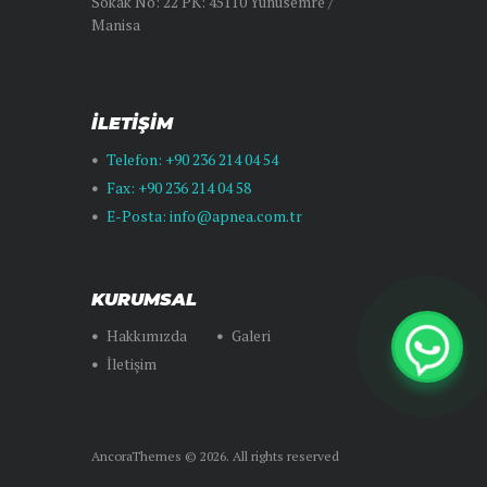
Sokak No: 22 PK: 45110 Yunusemre /
Manisa
İLETIŞIM
Telefon: +90 236 214 04 54
Fax: +90 236 214 04 58
E-Posta: info@apnea.com.tr
KURUMSAL
Hakkımızda
Galeri
İletişim
AncoraThemes © 2026. All rights reserved