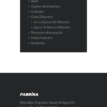
Şişler
Zıpkın Aksesuarları
Çantalar
Dalış Elbiseleri
Avcı (Opencell) Elbiseler
Sport & Shorty Elbiseler
Neopren Aksesuarlar
Dalış Fenerleri
Maskeler
FABRİKA
Muradiye Organize Sanayi Bölgesi 18.