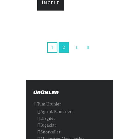
İNCELE
1
2
ÜRÜNLER
Tüm Ürünler
Ağırlık Kemerleri
Dizgiler
Bıçaklar
Snorkeller
Makara ve Aksesuarlar