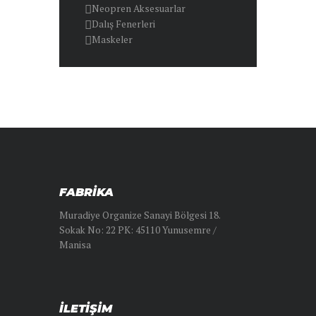
Neopren Aksesuarlar
Dalış Fenerleri
Maskeler
FABRİKA
Muradiye Organize Sanayi Bölgesi 18.
Sokak No: 22 PK: 45110 Yunusemre /
Manisa
İLETIŞIM