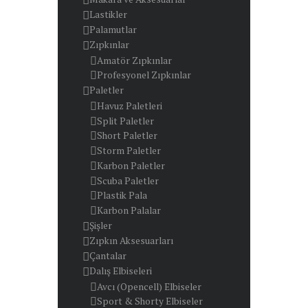
Lastikler
Palamutlar
Zıpkınlar
Amatör Zıpkınlar
Profesyonel Zıpkınlar
Paletler
Havuz Paletleri
Split Paletler
Short Paletler
Storm Paletler
Karbon Paletler
Scuba Paletler
Plastik Pala
Karbon Palalar
Şişler
Zıpkın Aksesuarları
Çantalar
Dalış Elbiseleri
Avcı (Opencell) Elbiseler
Sport & Shorty Elbiseler