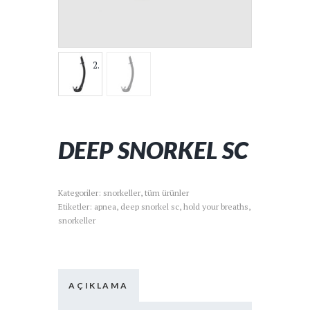
DEEP SNORKEL SC
Kategoriler:
snorkeller
,
tüm ürünler
Etiketler:
apnea
,
deep snorkel sc
,
hold your breaths
,
snorkeller
AÇIKLAMA