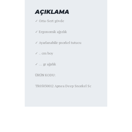
AÇIKLAMA
✓ Orta-Sert gövde
✓ Ergonomik ağızlık
✓ Ayarlanabilir şnorkel tutucu
✓ .. cm boy
✓ … gr ağırlık
ÜRÜN KODU:
TR05030012 Apnea Deep Snorkel Sc